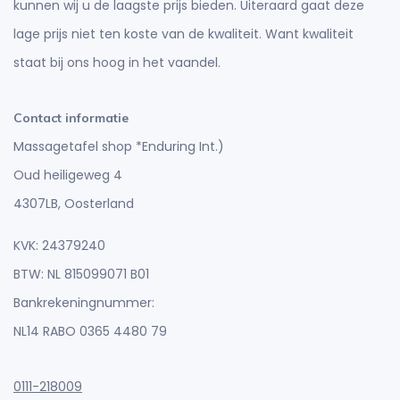
kunnen wij u de laagste prijs bieden. Uiteraard gaat deze
lage prijs niet ten koste van de kwaliteit. Want kwaliteit
staat bij ons hoog in het vaandel.
Contact informatie
Massagetafel shop *Enduring Int.)
Oud heiligeweg 4
4307LB, Oosterland
KVK: 24379240
BTW: NL 815099071 B01
Bankrekeningnummer:
NL14 RABO 0365 4480 79
0111-218009