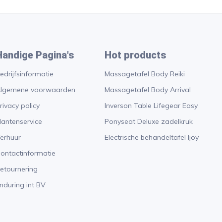
Handige Pagina's
Hot products
edrijfsinformatie
Massagetafel Body Reiki
lgemene voorwaarden
Massagetafel Body Arrival
rivacy policy
Inverson Table Lifegear Easy
lantenservice
Ponyseat Deluxe zadelkruk
erhuur
Electrische behandeltafel Ijoy
ontactinformatie
etournering
nduring int BV