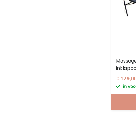
Massage
inklapba
€ 129,0
in vo