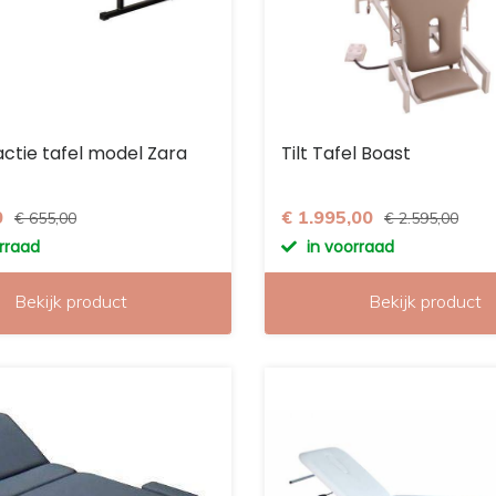
ctie tafel model Zara
Tilt Tafel Boast
0
€ 1.995,00
€ 655,00
€ 2.595,00
orraad
in voorraad
Bekijk product
Bekijk product