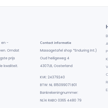
B
 en -
Contact informatie
A
Massagetafel shop *Enduring Int.)
ijven. Omdat
P
Oud heiligeweg 4
gste prijs
K
4307LB, Oosterland
e kwaliteit.
V
C
KVK: 24379240
R
BTW: NL 815099071 B01
E
Bankrekeningnummer:
NL14 RABO 0365 4480 79