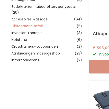
Zadelkrukken, tabouretten, ponyseats
(20)
Accessoires Massage
(64)
Chiropractie tafels
(5)
Inversion Therapie
(3)
Chiropra
Hotstone
(6)
Crosstrainers- Loopbanden
(2)
€ 595,0
Aanbiedingen massageshop
(23)
in vo
Infrarooddekens
(2)