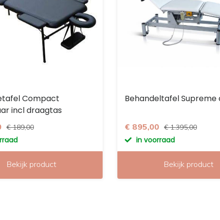
tafel Compact
Behandeltafel Supreme d
ar incl draagtas
0
€ 895,00
€ 189,00
€ 1.395,00
orraad
in voorraad
Bekijk product
Bekijk product