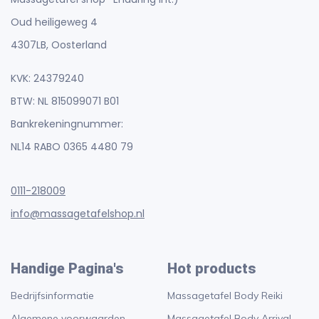
Oud heiligeweg 4
4307LB, Oosterland
KVK: 24379240
BTW: NL 815099071 B01
Bankrekeningnummer:
NL14 RABO 0365 4480 79
0111-218009
info@massagetafelshop.nl
Handige Pagina's
Hot products
Bedrijfsinformatie
Massagetafel Body Reiki
Algemene voorwaarden
Massagetafel Body Arrival