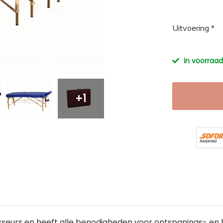
Uitvoering *
in voorraad
+1
masseurs en heeft alle benodigheden voor ontspanings- e