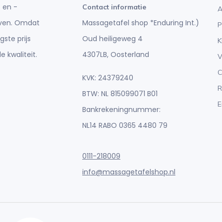
 en -
Contact informatie
A
Massagetafel shop *Enduring Int.)
ijven. Omdat
P
Oud heiligeweg 4
gste prijs
K
4307LB, Oosterland
e kwaliteit.
V
C
KVK: 24379240
R
BTW: NL 815099071 B01
E
Bankrekeningnummer:
NL14 RABO 0365 4480 79
0111-218009
info@massagetafelshop.nl