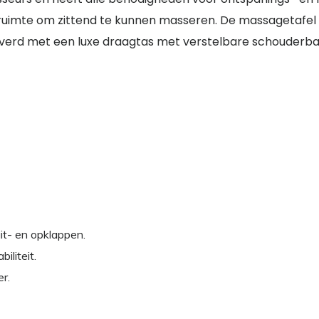
uimte om zittend te kunnen masseren. De massagetafel B
everd met een luxe draagtas met verstelbare schouderba
t- en opklappen.
iliteit.
r.