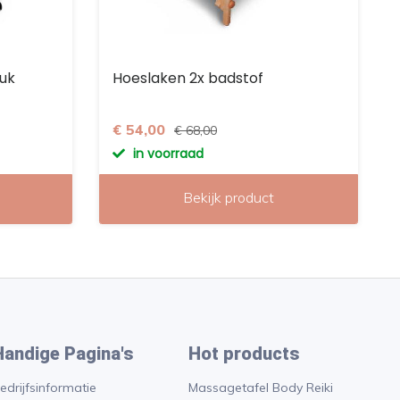
ruk
Hoeslaken 2x badstof
€ 54,00
€ 68,00
in voorraad
Bekijk product
Handige Pagina's
Hot products
edrijfsinformatie
Massagetafel Body Reiki