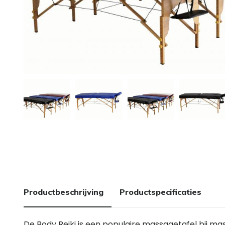
Productbeschrijving
Productspecificaties
De Body Reiki is een populaire massagetafel bij 