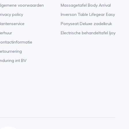
lgemene voorwaarden
Massagetafel Body Arrival
rivacy policy
Inverson Table Lifegear Easy
lantenservice
Ponyseat Deluxe zadelkruk
erhuur
Electrische behandeltafel Ijoy
ontactinformatie
etournering
nduring int BV