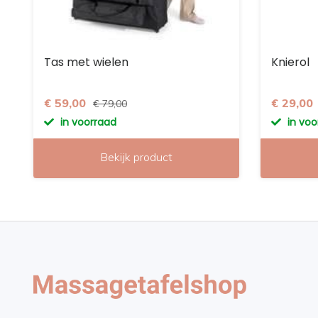
Tas met wielen
Knierol
€ 59,00
€ 29,00
€ 79,00
in voorraad
in vo
Bekijk product