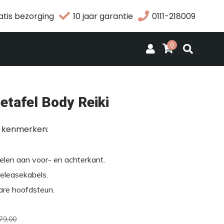
atis bezorging
10 jaar garantie
0111-218009
0
tafel Body Reiki
e kenmerken:
elen aan voor- en achterkant.
releasekabels.
are hoofdsteun.
79,00