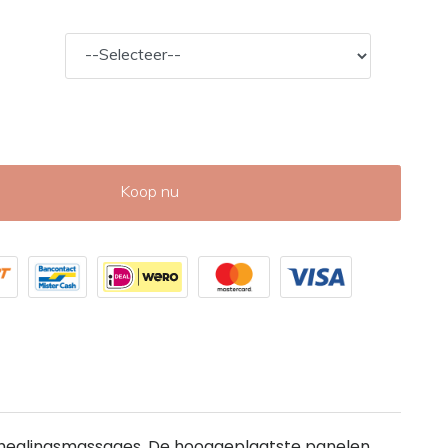
Koop nu
n healingsmassages. De hooggeplaatste panelen