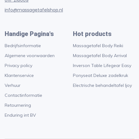
0111-218009
info@massagetafelshop.nl
Handige Pagina's
Hot products
Bedrijfsinformatie
Massagetafel Body Reiki
Algemene voorwaarden
Massagetafel Body Arrival
Privacy policy
Inverson Table Lifegear Easy
Klantenservice
Ponyseat Deluxe zadelkruk
Verhuur
Electrische behandeltafel Ijoy
Contactinformatie
Retournering
Enduring int BV