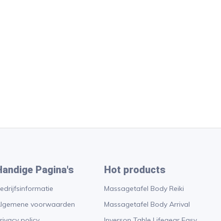
Handige Pagina's
Hot products
edrijfsinformatie
Massagetafel Body Reiki
lgemene voorwaarden
Massagetafel Body Arrival
rivacy policy
Inverson Table Lifegear Easy