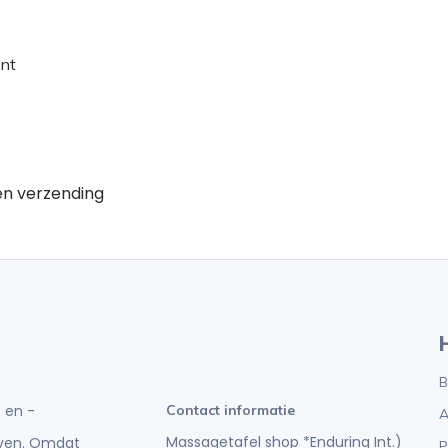
ent
en verzending
B
 en -
Contact informatie
A
Massagetafel shop *Enduring Int.)
ijven. Omdat
P