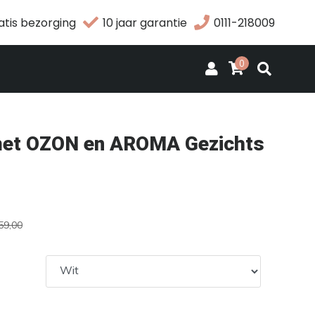
atis bezorging
10 jaar garantie
0111-218009
0
et OZON en AROMA Gezichts
59,00