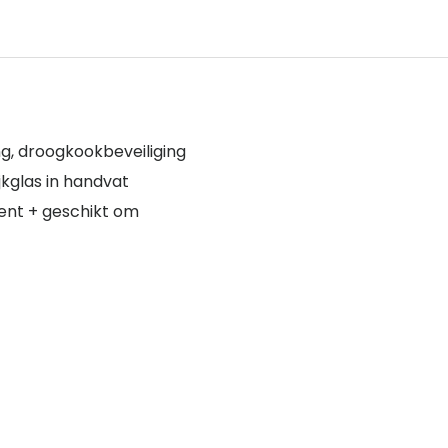
ng, droogkookbeveiliging
jkglas in handvat
ent + geschikt om