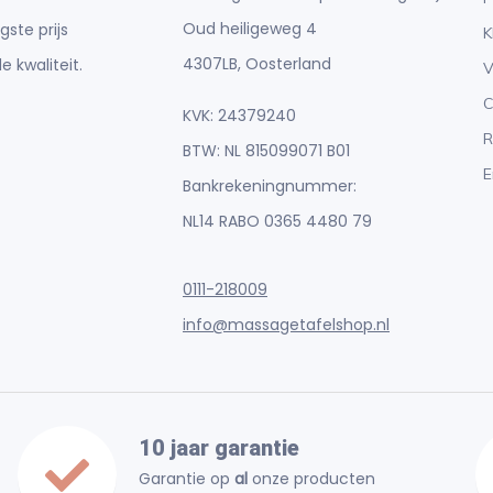
Oud heiligeweg 4
gste prijs
K
4307LB, Oosterland
e kwaliteit.
V
C
KVK: 24379240
R
BTW: NL 815099071 B01
E
Bankrekeningnummer:
NL14 RABO 0365 4480 79
0111-218009
info@massagetafelshop.nl
10 jaar garantie
Garantie op
al
onze producten