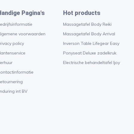
Handige Pagina's
Hot products
edrijfsinformatie
Massagetafel Body Reiki
lgemene voorwaarden
Massagetafel Body Arrival
rivacy policy
Inverson Table Lifegear Easy
lantenservice
Ponyseat Deluxe zadelkruk
erhuur
Electrische behandeltafel Ijoy
ontactinformatie
etournering
nduring int BV