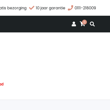
atis bezorging
10 jaar garantie
0111-218009
0
ad