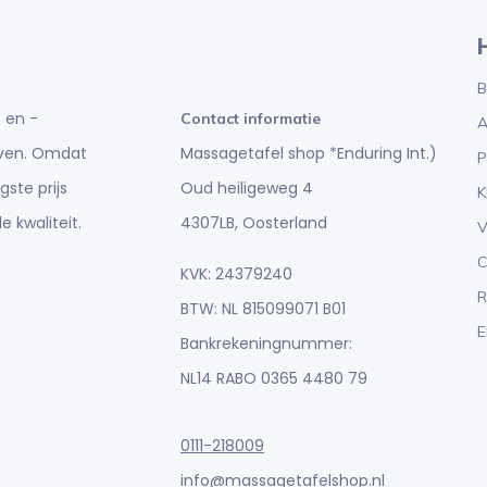
B
 en -
Contact informatie
A
Massagetafel shop *Enduring Int.)
ijven. Omdat
P
Oud heiligeweg 4
gste prijs
K
4307LB, Oosterland
e kwaliteit.
V
C
KVK: 24379240
R
BTW: NL 815099071 B01
E
Bankrekeningnummer:
NL14 RABO 0365 4480 79
0111-218009
info@massagetafelshop.nl