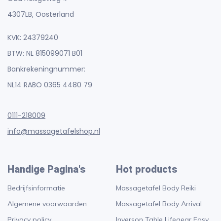
4307LB, Oosterland
KVK: 24379240
BTW: NL 815099071 B01
Bankrekeningnummer:
NL14 RABO 0365 4480 79
0111-218009
info@massagetafelshop.nl
Handige Pagina's
Hot products
Bedrijfsinformatie
Massagetafel Body Reiki
Algemene voorwaarden
Massagetafel Body Arrival
Privacy policy
Inverson Table Lifegear Easy