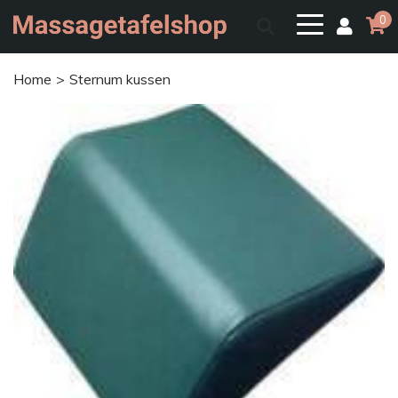
0
Home
Sternum kussen