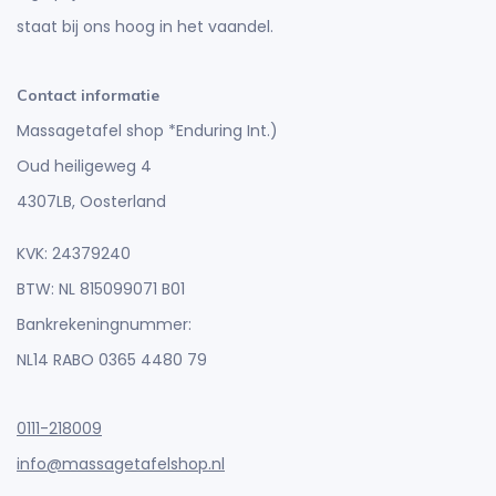
staat bij ons hoog in het vaandel.
Contact informatie
Massagetafel shop *Enduring Int.)
Oud heiligeweg 4
4307LB, Oosterland
KVK: 24379240
BTW: NL 815099071 B01
Bankrekeningnummer:
NL14 RABO 0365 4480 79
0111-218009
info@massagetafelshop.nl