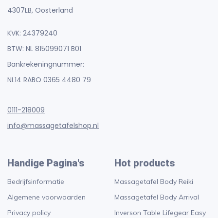
4307LB, Oosterland
KVK: 24379240
BTW: NL 815099071 B01
Bankrekeningnummer:
NL14 RABO 0365 4480 79
0111-218009
info@massagetafelshop.nl
Handige Pagina's
Hot products
Bedrijfsinformatie
Massagetafel Body Reiki
Algemene voorwaarden
Massagetafel Body Arrival
Privacy policy
Inverson Table Lifegear Easy