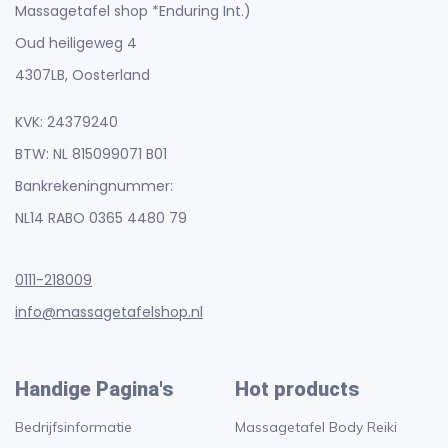
Massagetafel shop *Enduring Int.)
Oud heiligeweg 4
4307LB, Oosterland
KVK: 24379240
BTW: NL 815099071 B01
Bankrekeningnummer:
NL14 RABO 0365 4480 79
0111-218009
info@massagetafelshop.nl
Handige Pagina's
Hot products
Bedrijfsinformatie
Massagetafel Body Reiki