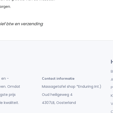
borgen.
sief btw en verzending
B
 en -
Contact informatie
A
Massagetafel shop *Enduring Int.)
ijven. Omdat
P
Oud heiligeweg 4
gste prijs
K
4307LB, Oosterland
e kwaliteit.
V
C