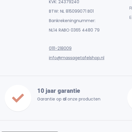
KVK: 24379240
R
BTW: NL 815099071 B01
E
Bankrekeningnummer:
NL14 RABO 0365 4480 79
0111-218009
info@massagetafelshop.nl
10 jaar garantie
Garantie op
al
onze producten