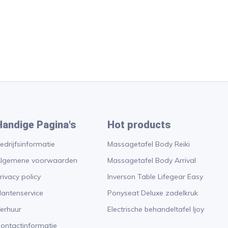
Handige Pagina's
Hot products
edrijfsinformatie
Massagetafel Body Reiki
lgemene voorwaarden
Massagetafel Body Arrival
rivacy policy
Inverson Table Lifegear Easy
lantenservice
Ponyseat Deluxe zadelkruk
erhuur
Electrische behandeltafel Ijoy
ontactinformatie