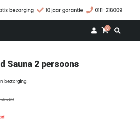
atis bezorging
10 jaar garantie
0111-218009
0
od Sauna 2 persoons
en bezorging.
.595,00
ad