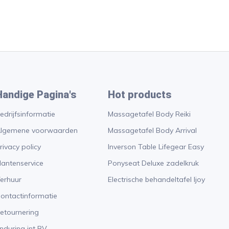
Handige Pagina's
Hot products
edrijfsinformatie
Massagetafel Body Reiki
lgemene voorwaarden
Massagetafel Body Arrival
rivacy policy
Inverson Table Lifegear Easy
lantenservice
Ponyseat Deluxe zadelkruk
erhuur
Electrische behandeltafel Ijoy
ontactinformatie
etournering
nduring int BV