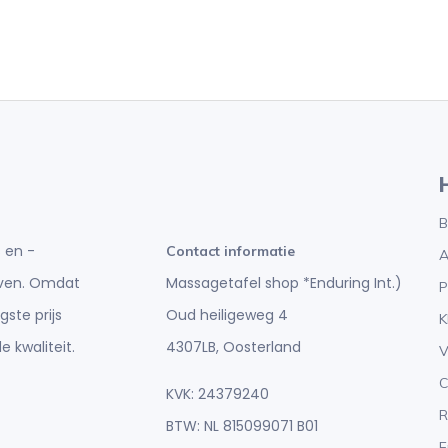
B
 en -
Contact informatie
A
Massagetafel shop *Enduring Int.)
ijven. Omdat
P
Oud heiligeweg 4
gste prijs
K
4307LB, Oosterland
e kwaliteit.
V
C
KVK: 24379240
R
BTW: NL 815099071 B01
E