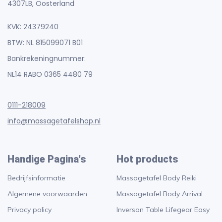
4307LB, Oosterland
KVK: 24379240
BTW: NL 815099071 B01
Bankrekeningnummer:
NL14 RABO 0365 4480 79
0111-218009
info@massagetafelshop.nl
Handige Pagina's
Hot products
Bedrijfsinformatie
Massagetafel Body Reiki
Algemene voorwaarden
Massagetafel Body Arrival
Privacy policy
Inverson Table Lifegear Easy