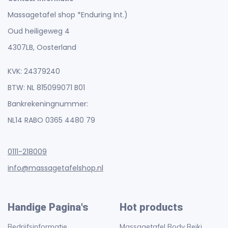
Massagetafel shop *Enduring Int.)
Oud heiligeweg 4
4307LB, Oosterland
KVK: 24379240
BTW: NL 815099071 B01
Bankrekeningnummer:
NL14 RABO 0365 4480 79
0111-218009
info@massagetafelshop.nl
Handige Pagina's
Hot products
Bedrijfsinformatie
Massagetafel Body Reiki