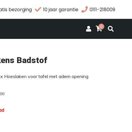
atis bezorging
10 jaar garantie
0111-218009
0
ens Badstof
2x Hoeslaken voor tafel met adem opening
,00
ad