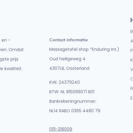
B
 en -
Contact informatie
A
Massagetafel shop *Enduring Int.)
ijven. Omdat
P
Oud heiligeweg 4
gste prijs
K
4307LB, Oosterland
e kwaliteit.
V
C
KVK: 24379240
R
BTW: NL 815099071 B01
E
Bankrekeningnummer:
NL14 RABO 0365 4480 79
0111-218009