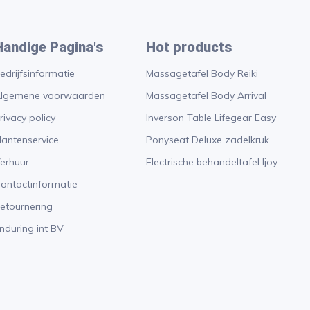
Handige Pagina's
Hot products
edrijfsinformatie
Massagetafel Body Reiki
lgemene voorwaarden
Massagetafel Body Arrival
rivacy policy
Inverson Table Lifegear Easy
lantenservice
Ponyseat Deluxe zadelkruk
erhuur
Electrische behandeltafel Ijoy
ontactinformatie
etournering
nduring int BV