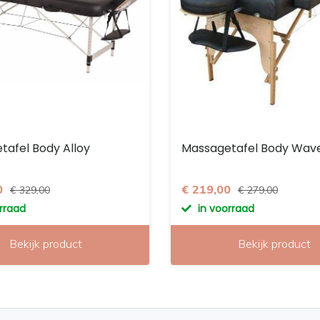
tafel Body Alloy
Massagetafel Body Wav
0
€ 219,00
€ 329,00
€ 279,00
orraad
in voorraad
Bekijk product
Bekijk product