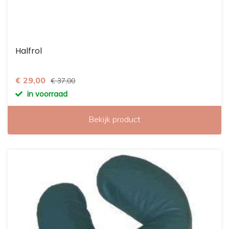
Halfrol
€ 29,00
€ 37,00
in voorraad
Bekijk product