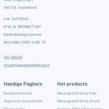
4307LB, Oosterland
KVK: 24379240
BTW: NL 815099071 B01
Bankrekeningnummer:
NL14 RABO 0365 4480 79
0111-218009
info@massagetafelshop.nl
Handige Pagina's
Hot products
Bedrijfsinformatie
Massagetafel Body Reiki
Algemene voorwaarden
Massagetafel Body Arrival
Privacy policy
Inverson Table Lifegear Easy