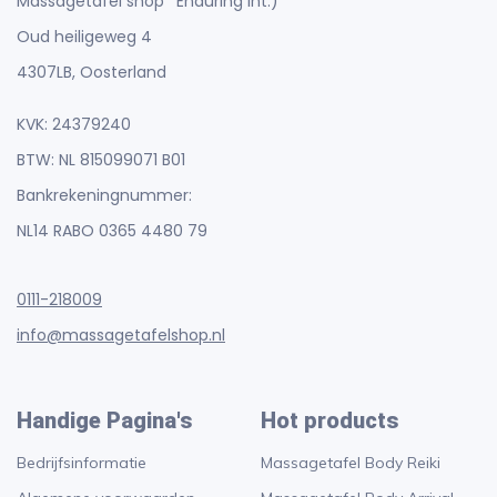
Massagetafel shop *Enduring Int.)
Oud heiligeweg 4
4307LB, Oosterland
KVK: 24379240
BTW: NL 815099071 B01
Bankrekeningnummer:
NL14 RABO 0365 4480 79
0111-218009
info@massagetafelshop.nl
Handige Pagina's
Hot products
Bedrijfsinformatie
Massagetafel Body Reiki