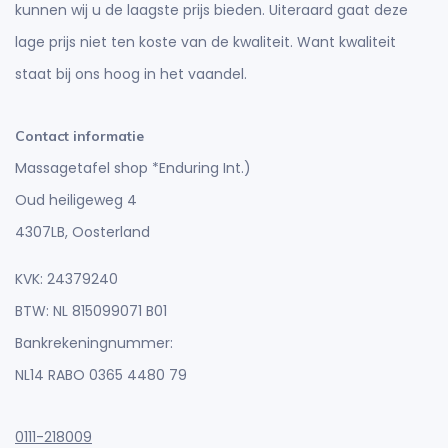
kunnen wij u de laagste prijs bieden. Uiteraard gaat deze
lage prijs niet ten koste van de kwaliteit. Want kwaliteit
staat bij ons hoog in het vaandel.
Contact informatie
Massagetafel shop *Enduring Int.)
Oud heiligeweg 4
4307LB, Oosterland
KVK: 24379240
BTW: NL 815099071 B01
Bankrekeningnummer:
NL14 RABO 0365 4480 79
0111-218009