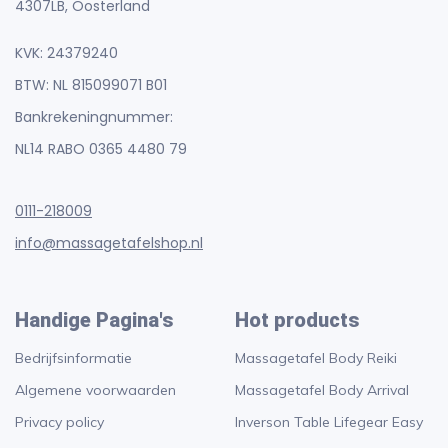
4307LB, Oosterland
KVK: 24379240
BTW: NL 815099071 B01
Bankrekeningnummer:
NL14 RABO 0365 4480 79
0111-218009
info@massagetafelshop.nl
Handige Pagina's
Hot products
Bedrijfsinformatie
Massagetafel Body Reiki
Algemene voorwaarden
Massagetafel Body Arrival
Privacy policy
Inverson Table Lifegear Easy