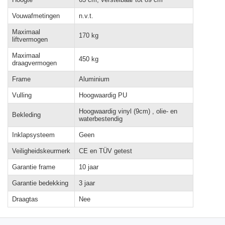
Vouwafmetingen
n.v.t.
Maximaal
170 kg
liftvermogen
Maximaal
450 kg
draagvermogen
Frame
Aluminium
Vulling
Hoogwaardig PU
Hoogwaardig vinyl (9cm) , olie- en
Bekleding
waterbestendig
Inklapsysteem
Geen
Veiligheidskeurmerk
CE en TÜV getest
Garantie frame
10 jaar
Garantie bedekking
3 jaar
Draagtas
Nee