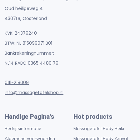
Oud heiligeweg 4
4307LB, Oosterland
KVK: 24379240
BTW: NL 815099071 B01
Bankrekeningnummer:
NL14 RABO 0365 4480 79
0111-218009
info@massagetafelshop.nl
Handige Pagina's
Hot products
Bedrijfsinformatie
Massagetafel Body Reiki
Algemene voorwaarden
Massagetafel Body Arrival