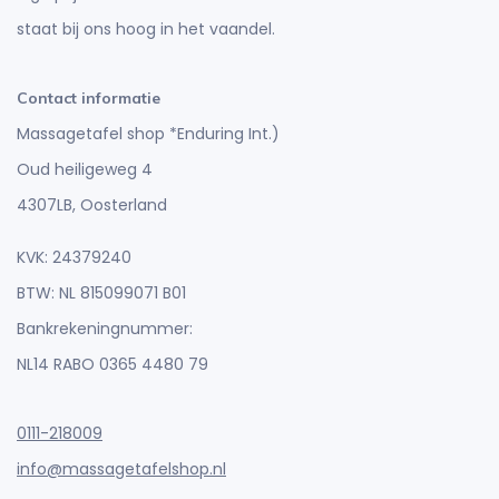
staat bij ons hoog in het vaandel.
Contact informatie
Massagetafel shop *Enduring Int.)
Oud heiligeweg 4
4307LB, Oosterland
KVK: 24379240
BTW: NL 815099071 B01
Bankrekeningnummer:
NL14 RABO 0365 4480 79
0111-218009
info@massagetafelshop.nl